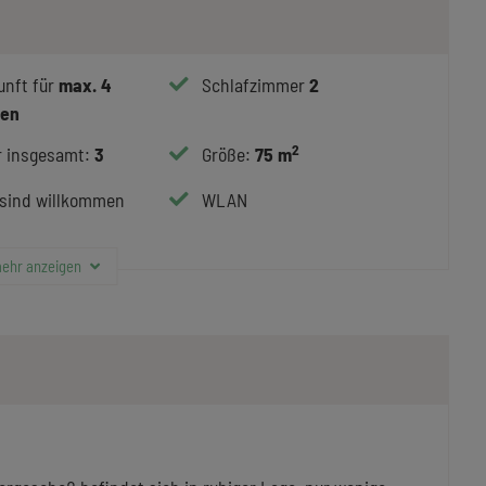
unft für
max.
4
Schlafzimmer
2
nen
2
 insgesamt
:
3
Größe
:
75 m
 sind willkommen
WLAN
ehr anzeigen