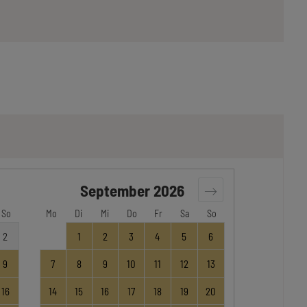
September
2026
So
Mo
Di
Mi
Do
Fr
Sa
So
2
1
2
3
4
5
6
9
7
8
9
10
11
12
13
16
14
15
16
17
18
19
20