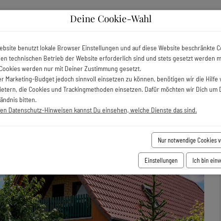
Deine Cookie-Wahl
Unterkünfte
Aktivitäten
Ausflugsziele
Regionen
ebsite benutzt lokale Browser Einstellungen und auf diese Website beschränkte C
 den technischen Betrieb der Website erforderlich sind und stets gesetzt werden 
BESCHREIBUNG
ENTFERNUNGEN
GÄSTEBEWERTUNGEN
Cookies werden nur mit Deiner Zustimmung gesetzt.
r Marketing-Budget jedoch sinnvoll einsetzen zu können, benötigen wir die Hilfe 
bietern, die Cookies und Trackingmethoden einsetzen. Dafür möchten wir Dich um 
 Balkon
ändnis bitten.
ren Datenschutz-Hinweisen kannst Du einsehen, welche Dienste das sind.
Nur notwendige Cookies 
Einstellungen
Ich bin ein