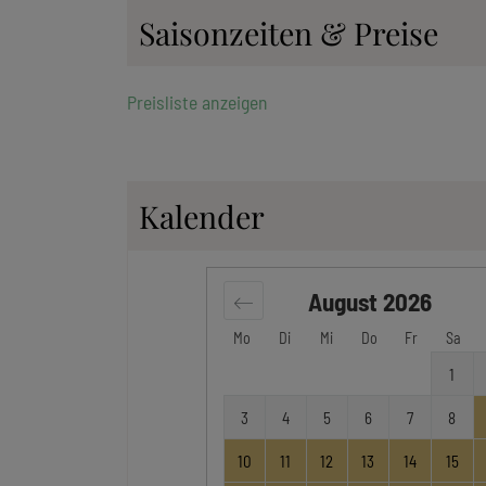
Saisonzeiten & Preise
Preisliste anzeigen
Kalender
August
2026
Mo
Di
Mi
Do
Fr
Sa
1
3
4
5
6
7
8
10
11
12
13
14
15