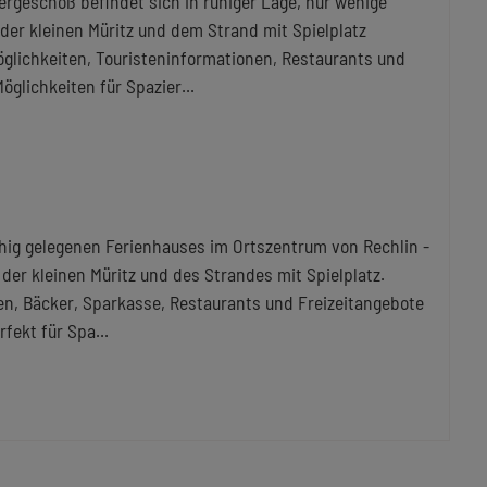
rgeschoß befindet sich in ruhiger Lage, nur wenige
er kleinen Müritz und dem Strand mit Spielplatz
öglichkeiten, Touristeninformationen, Restaurants und
öglichkeiten für Spazier
...
ig gelegenen Ferienhauses im Ortszentrum von Rechlin -
der kleinen Müritz und des Strandes mit Spielplatz.
en, Bäcker, Sparkasse, Restaurants und Freizeitangebote
rfekt für Spa
...