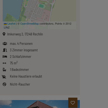
Leaflet
|
©
OpenStreetMap
contributors, Points © 2012
LINZ
Imkerweg 2, 17248 Rechlin
max.
4
Personen
3
Zimmer insgesamt
2
Schlafzimmer
2
75 m
1
Badezimmer
Keine Haustiere erlaubt
Nicht-Raucher