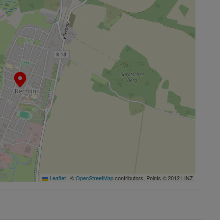
Leaflet
|
©
OpenStreetMap
contributors, Points © 2012 LINZ